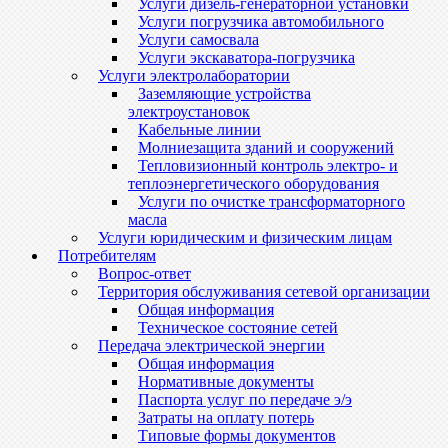
Услуги дизель-генераторной установки
Услуги погрузчика автомобильного
Услуги самосвала
Услуги экскаватора-погрузчика
Услуги электролаборатории
Заземляющие устройства
электроустановок
Кабельные линии
Молниезащита зданий и сооружений
Тепловизионный контроль электро- и
теплоэнергетического оборудования
Услуги по очистке трансформаторного
масла
Услуги юридическим и физическим лицам
Потребителям
Вопрос-ответ
Территория обслуживания сетевой организации
Общая информация
Техническое состояние сетей
Передача электрической энергии
Общая информация
Нормативные документы
Паспорта услуг по передаче э/э
Затраты на оплату потерь
Типовые формы документов